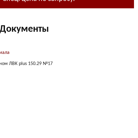
Документы
иала