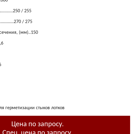
.1000
........250 / 255
.........270 / 275
ечения, (мм)..150
5,6
6
я герметизации стыков лотков
Цена по запросу.
Спец. цена по запросу.