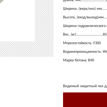
Длина, мм.........................
Ширина, (верх/низ) мм........
Высота, (вход/выход)мм......
Ширина гидравлического с
Вес, (кг)............................8
Морозостойкость: F300
Водонепроницаемость: W
Марка бетона: B40
Видимый защитный паз дл