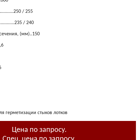
.1000
........250 / 255
.........235 / 240
ечения, (мм)..150
8,6
6
я герметизации стыков лотков
Цена по запросу.
Спец. цена по запросу.