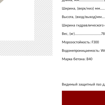
Длина, мм.........................
Ширина, (верх/низ) мм........
Высота, (вход/выход)мм......
Ширина гидравлического с
Вес, (кг)............................7
Морозостойкость: F300
Водонепроницаемость: W
Марка бетона: B40
Видимый защитный паз дл