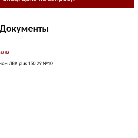
Документы
иала