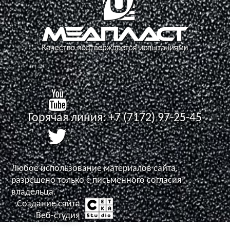
Горячая линия:
+7 (7172) 97-25-45
Любое использование материалов сайта,
разрешено только с письменного согласия
владельца.
Создание сайта
Задать вопрос
Веб-студия