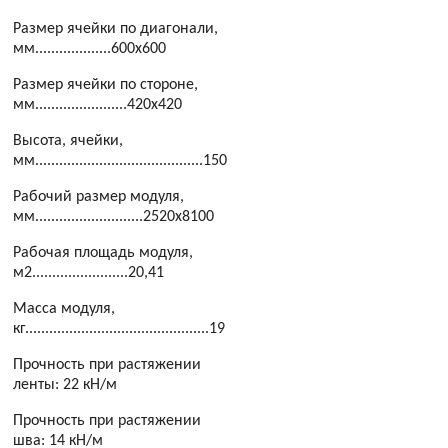
Размер ячейки по диагонали,
мм...................600х600
Размер ячейки по стороне,
мм.......................420х420
Высота, ячейки,
мм..........................................150
Рабочий размер модуля,
мм...........................2520х8100
Рабочая площадь модуля,
м2........................20,41
Масса модуля,
кг..............................................19
Прочность при растяжении
ленты: 22 кН/м
Прочность при растяжении
шва: 14 кН/м