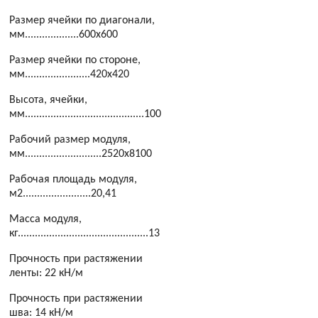
Размер ячейки по диагонали,
мм...................600х600
Размер ячейки по стороне,
мм.......................420х420
Высота, ячейки,
мм..........................................100
Рабочий размер модуля,
мм...........................2520х8100
Рабочая площадь модуля,
м2........................20,41
Масса модуля,
кг..............................................13
Прочность при растяжении
ленты: 22 кН/м
Прочность при растяжении
шва: 14 кН/м