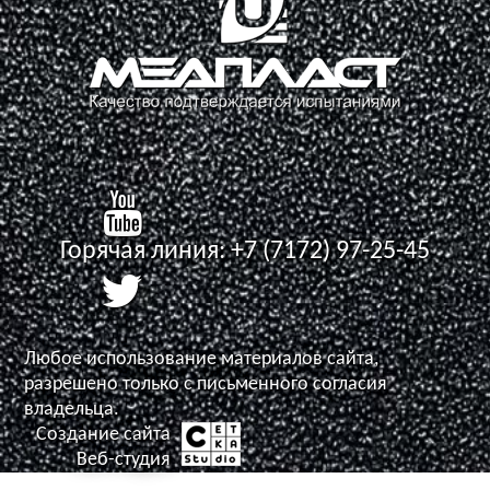
Горячая линия:
+7 (7172) 97-25-45
Любое использование материалов сайта,
разрешено только с письменного согласия
владельца.
Создание сайта
Задать вопрос
Веб-студия