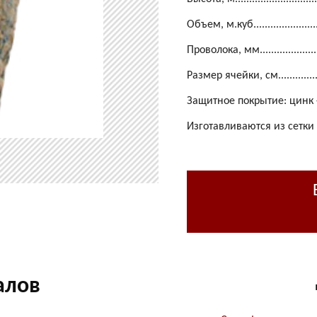
Объем, м.куб.......................
Проволока, мм....................
Размер ячейки, см...............
Защитное покрытие: цинк 
Изготавливаются из сетки
алов