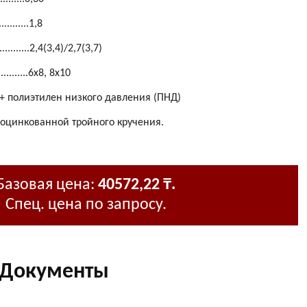
..........1,8
...........2,4(3,4)/2,7(3,7)
.........6х8, 8х10
+ полиэтилен низкого давления (ПНД)
 оцинкованной тройного кручения.
Базовая цена:
40572,22 ₸.
Спец. цена по запросу.
Документы