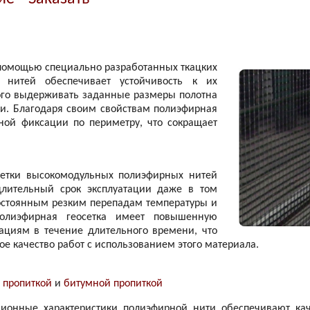
 помощью специально разработанных ткацких
 нитей обеспечивает устойчивость к их
рого выдерживать заданные размеры полотна
и. Благодаря своим свойствам полиэфирная
ной фиксации по периметру, что сокращает
сетки высокомодульных полиэфирных нитей
длительный срок эксплуатации даже в том
постоянным резким перепадам температуры и
полиэфирная геосетка имеет повышенную
ациям в течение длительного времени, что
ое качество работ с использованием этого материала.
 пропиткой
и
битумной пропиткой
ационные характеристики полиэфирной нити обеспечивают ка