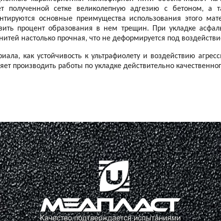
ет полученной сетке великолепную адгезию с бетоном, а т
антируются основные преимущества использования этого мат
зить процент образования в нем трещин. При укладке асфал
 нитей настолько прочная, что не деформируется под воздейств
риала, как устойчивость к ультрафиолету и воздействию агрес
ляет производить работы по укладке действительно качественно