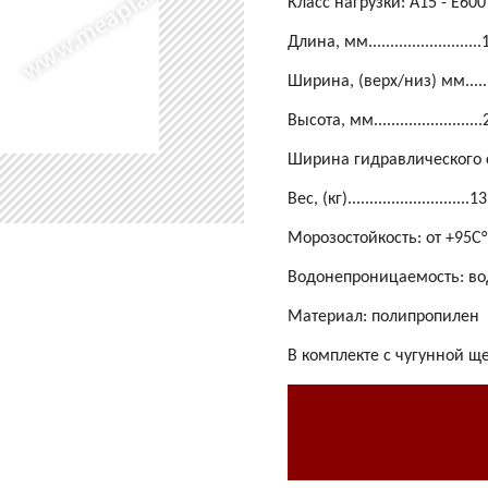
Класс нагрузки: A15 - E600
Длина, мм.........................
Ширина, (верх/низ) мм........
Высота, мм........................
Ширина гидравлического с
Вес, (кг)............................1
Морозостойкость: от +95С°
Водонепроницаемость: в
Материал: полипропилен
В комплекте с чугунной щ