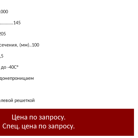
.1000
........145
.205
ечения, (мм)..100
3,5
 до -40С°
одонепроницаем
елевой решеткой
Цена по запросу.
Спец. цена по запросу.