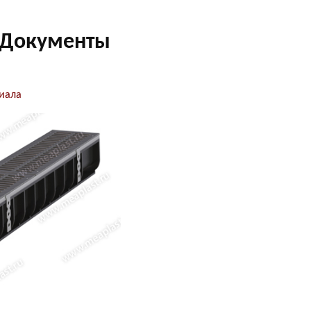
Документы
иала