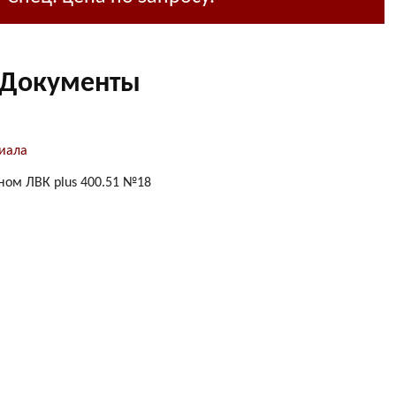
Документы
иала