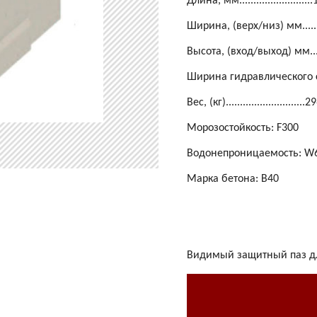
Длина, мм.........................
Ширина, (верх/низ) мм........
Высота, (вход/выход) мм......
Ширина гидравлического с
Вес, (кг)............................2
Морозостойкость: F300
Водонепроницаемость: W
Марка бетона: B40
Видимый защитный паз дл