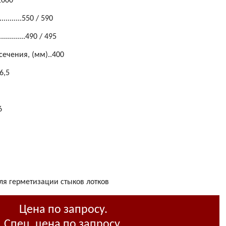
.1000
........550 / 590
.........490 / 495
ечения, (мм)..400
96,5
6
я герметизации стыков лотков
Цена по запросу.
Спец. цена по запросу.