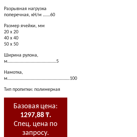
Разрывная нагрузка
поперечная, кН/м ......60
Размер ячейки, мм
20 х 20
40 х 40
50 х 50
Ширина рулона,
м........................................5
Намотка,
м...................................................100
Тип пропитки: полимерная
Базовая цена:
1297,88 ₸.
Спец. цена по
запросу.